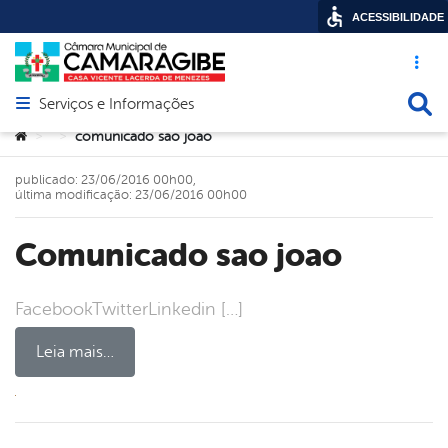
ACESSIBILIDADE
Acesso ráp
Busca
Serviços e Informações
Abrir menu principal de navegação
Você está aqui:
comunicado sao joao
>
>
publicado: 23/06/2016 00h00,
última modificação: 23/06/2016 00h00
comunicado sao joao
FacebookTwitterLinkedin […]
Leia mais…
book