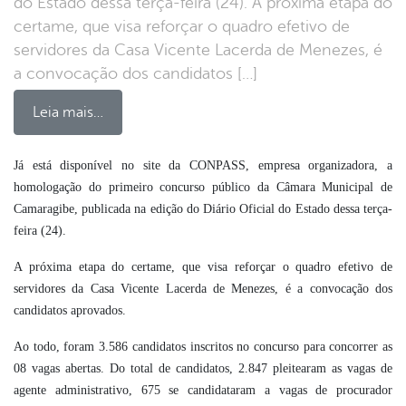
do Estado dessa terça-feira (24). A próxima etapa do
certame, que visa reforçar o quadro efetivo de
servidores da Casa Vicente Lacerda de Menezes, é
a convocação dos candidatos […]
Leia mais…
Já está disponível no site da CONPASS, empresa organizadora, a
homologação do primeiro concurso público da Câmara Municipal de
book
Camaragibe, publicada na edição do Diário Oficial do Estado dessa terça-
feira (24).
er
A próxima etapa do certame, que visa reforçar o quadro efetivo de
servidores da Casa Vicente Lacerda de Menezes, é a convocação dos
candidatos aprovados.
din
Ao todo, foram 3.586 candidatos inscritos no concurso para concorrer as
08 vagas abertas. Do total de candidatos, 2.847 pleitearam as vagas de
agente administrativo, 675 se candidataram a vagas de procurador