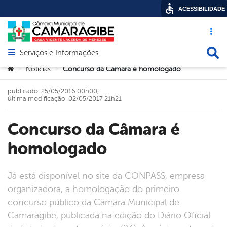
ACESSIBILIDADE
Acesso ráp
Busca
Serviços e Informações
Abrir menu principal de navegação
Você está aqui:
Noticias
Concurso da Câmara é homologado
>
>
publicado: 25/05/2016 00h00,
última modificação: 02/05/2017 21h21
Concurso da Câmara é
homologado
Já está disponível no site da CONPASS, empresa
organizadora, a homologação do primeiro
concurso público da Câmara Municipal de
Camaragibe, publicada na edição do Diário Oficial