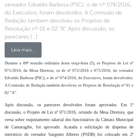
vereador Edvaldo Barbosa (PSC); o de nº 074/2016,
do Executivo, foram devolvidos. A Comissão de
Redação também devolveu os Projetos de
Resolução nº 01 e 02 “A”. Após discussão, os
pareceres […]
Leia mais…
Durante a 89ª reunião ordinária desta terça-feira (5), os Projetos de Lei nº
071/2016, da Mesa Diretora; os de nº 072/2016 e 073/2016, do vereador
book
Edvaldo Barbosa (PSC); o de nº 074/2016, do Executivo, foram devolvidos.
A Comissão de Redação também devolveu os Projetos de Resolução nº 01 e
02 “A”.
er
Após discussão, os pareceres devolvidos foram aprovados. Em 1º
discussão, o Projeto de Lei nº 071/2016, oriundo da Mesa Diretora, que
din
versa sobre reajustamento salarial dos funcionários da Câmara Municipal
de Camaragibe, foi aprovado. Acatada a solicitação de dispensa de
interstício do vereador Sargento Alberes (PSDB) foi colocado em 2ª