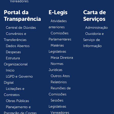
Vereadores
Portal da
E-Legis
Carta de
Transparência
Serviços
Atividades
anteriores
Central de Dúvidas
Administração
Comissões
Convênios e
Ouvidoria e
Parlamentares
Transferências
Serviço de
Matérias
Dados Abertos
Informação
Legislativas
Despesas
Mesa Diretora
Estrutura
Normas
Organizacional
Jurídicas
Inicio
Outros Atos
LGPD e Governo
Relatórios
Digital
Reuniões de
Licitações e
Comissões
Contratos
Sessões
Obras Públicas
Legislativas
Planejamento e
Vereadores
Prestação de Contas