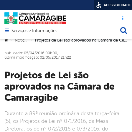
ACESSIBILIDADE
Acesso ráp
Busca
Serviços e Informações
Abrir menu principal de navegação
Você está aqui:
Noticias
Projetos de Lei são aprovados na Câmara de Camaragibe
>
>
publicado: 05/04/2016 00h00,
última modificação: 02/05/2017 21h22
Projetos de Lei são
aprovados na Câmara de
Camaragibe
Durante a 89ª reunião ordinária desta terça-feira
(5), os Projetos de Lei nº 071/2016, da Mesa
Diretora; os de nº 072/2016 e 073/2016, do