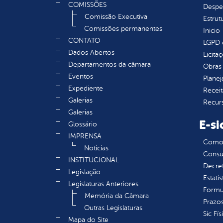
COMISSÕES
Despe
Comissão Executiva
Estrut
Comissões permanentes
Inicio
CONTATO
LGPD e
Dados Abertos
Licita
Departamentos da câmara
Obras 
Eventos
Plane
Expediente
Receit
Galerias
Recur
Galerias
E-si
Glossário
IMPRENSA
Como s
Noticias
Consul
INSTITUCIONAL
Decre
Legislação
Estatís
Legislaturas Anteriores
Formu
Memória da Câmara
Prazos
Outras Legislaturas
Sic Fís
Mapa do Site