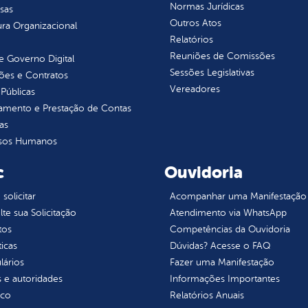
Normas Jurídicas
sas
Outros Atos
ura Organizacional
Relatórios
Reuniões de Comissões
 Governo Digital
Sessões Legislativas
ções e Contratos
Vereadores
Públicas
jamento e Prestação de Contas
as
sos Humanos
c
Ouvidoria
olicitar
Acompanhar uma Manifestação
te sua Solicitação
Atendimento via WhatsApp
tos
Competências da Ouvidoria
ticas
Dúvidas? Acesse o FAQ
lários
Fazer uma Manifestação
 e autoridades
Informações Importantes
ico
Relatórios Anuais