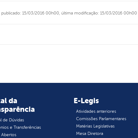
publicado: 15/03/2016 00h00,
última modificação: 15/03/2016 00h00
al da
E-Legis
nsparência
Atividades anteriores
Comissões Parlamentares
l de Dúvidas
Matérias Legislativas
ios e Transferências
Mesa Diretora
 Abertos