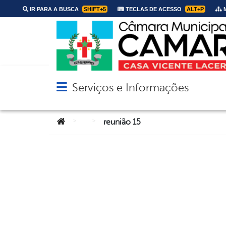
IR PARA A BUSCA
SHIFT+5
TECLAS DE ACESSO
ALT+P
M
Serviços e Informações
Abrir menu principal de navegação
Você está aqui:
>
>
reunião 15