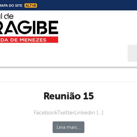
APA DO SITE
ALT+B
Bus
reunião 15
FacebookTwitterLinkedin […]
Leia mais…