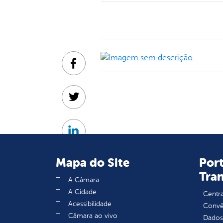
Facebook
Twitter
Linkedin
Mapa do Site
Port
Tra
A Câmara
A Cidade
Centra
Acessibilidade
Convên
Câmara ao vivo
Dados