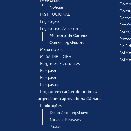
IMPRENSA
Como s
Noticias
Consul
INSTITUCIONAL
Decre
Legislação
Estatís
Legislaturas Anteriores
Formu
Memória da Câmara
Prazos
Outras Legislaturas
Sic Fís
Mapa do Site
Solici
MESA DIRETORA
Solici
Perguntas Frequentes
Pesquisa
Pesquisa
Pesquisas
Projeto em caráter de urgência
urgentíssima aprovado na Câmara
Publicações
Dicionário Legislativo
Notas e Releases
Pautas