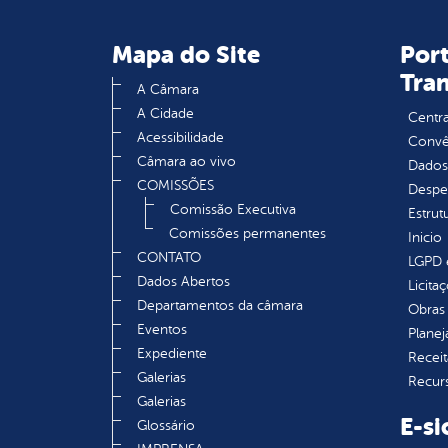
Mapa do Site
Port
Tra
A Câmara
A Cidade
Centra
Acessibilidade
Convên
Câmara ao vivo
Dados
COMISSÕES
Despe
Comissão Executiva
Estrut
Comissões permanentes
Inicio
CONTATO
LGPD e
Dados Abertos
Licita
Departamentos da câmara
Obras 
Eventos
Plane
Expediente
Receit
Galerias
Recur
Galerias
E-si
Glossário