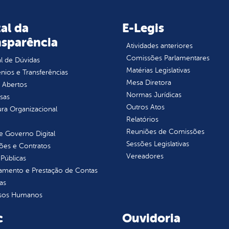
al da
E-Legis
nsparência
Atividades anteriores
Comissões Parlamentares
l de Dúvidas
Matérias Legislativas
ios e Transferências
Mesa Diretora
 Abertos
Normas Jurídicas
sas
Outros Atos
ura Organizacional
Relatórios
Reuniões de Comissões
 Governo Digital
Sessões Legislativas
ções e Contratos
Vereadores
Públicas
jamento e Prestação de Contas
as
sos Humanos
c
Ouvidoria